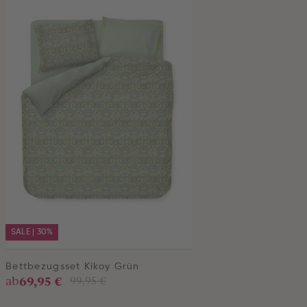
SALE | 30%
Bettbezugsset Kikoy Grün
69,95 €
ab
99,95 €