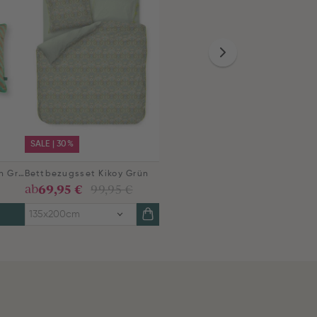
SALE | 30%
Zierkissen Blockstreifen Grün
Bettbezugsset Kikoy Grün
69,95 €
ab
99,95 €
135x200cm