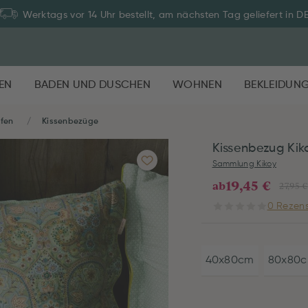
Werktags vor 14 Uhr bestellt, am nächsten Tag geliefert in D
EN
BADEN UND DUSCHEN
WOHNEN
BEKLEIDUN
afen
Kissenbezüge
Kissenbezug Kik
Sammlung Kikoy
19,45 €
ab
27,95 €
0 Rezens
40x80cm
80x80