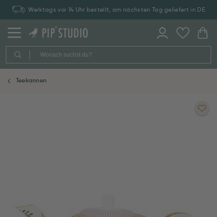
Werktags vor 14 Uhr bestellt, am nächsten Tag geliefert in DE
Teekannen