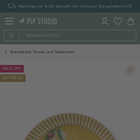
Werktags vor 14 Uhr bestellt, am nächsten Tag geliefert in DE
Ausverkauf: Tassen und Teekannen
SALE | 29%
BESTSELLER