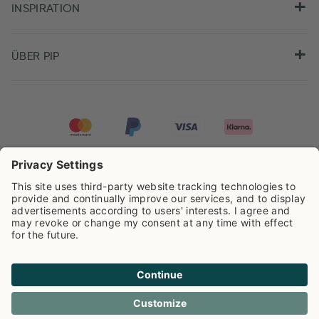
INSPIRATION
ÜBER PIP
Pip Studio wird mit einer Bewertung von
4.62/5
auf der Grundlage von
8.973
Rezensionen ausgezeichnet.
Cookie info
Datenschutzerklarüng
Impressum
Versandkosten
AGB