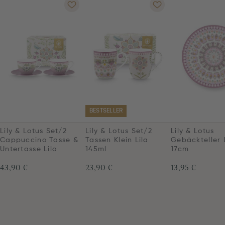
BESTSELLER
Lily & Lotus Set/2
Lily & Lotus Set/2
Lily & Lotus
Cappuccino Tasse &
Tassen Klein Lila
Gebäckteller 
Untertasse Lila
145ml
17cm
43,90 €
23,90 €
13,95 €