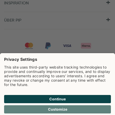
INSPIRATION
ÜBER PIP
Pip Studio wird mit einer Bewertung von
4.61/5
auf der Grundlage von
8.951
Rezensionen ausgezeichnet.
Cookie info
Datenschutzerklarüng
Impressum
Versandkosten
AGB