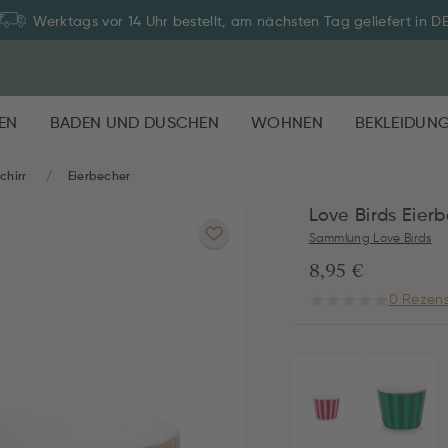
Werktags vor 14 Uhr bestellt, am nächsten Tag geliefert in D
EN
BADEN UND DUSCHEN
WOHNEN
BEKLEIDUN
chirr
Eierbecher
Love Birds Eier
Sammlung Love Birds
8,95 €
0 Rezens