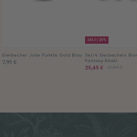
SALE | 20%
Eierbecher Jolie Punkte Gold Blau
Set/4 Eierbechers Blo
7,95 €
Fantasy Khaki
25,45 €
31,80 €