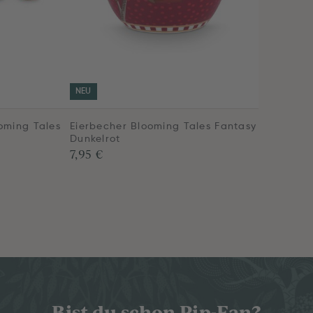
NEU
oming Tales
Eierbecher Blooming Tales Fantasy
Dunkelrot
7,95 €
Bist du schon Pip-Fan?