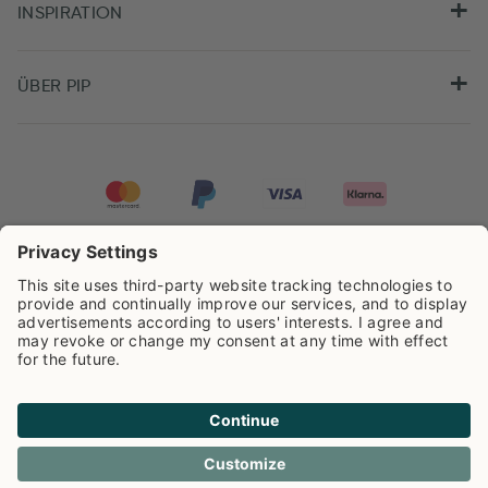
INSPIRATION
ÜBER PIP
Pip Studio wird mit einer Bewertung von
4.61/5
auf der Grundlage von
8.955
Rezensionen ausgezeichnet.
Cookie info
Datenschutzerklarüng
Impressum
Versandkosten
AGB