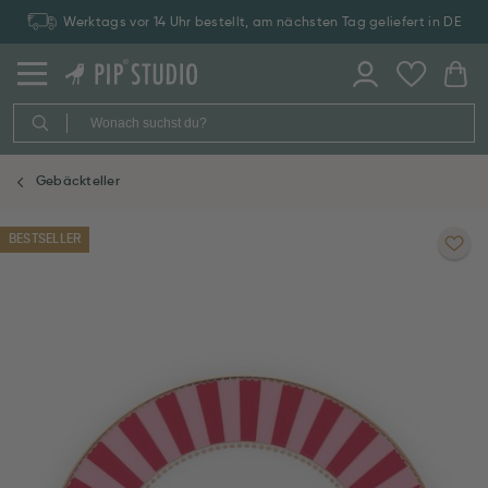
Werktags vor 14 Uhr bestellt, am nächsten Tag geliefert in DE
Gebäckteller
BESTSELLER