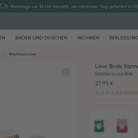
Werktags vor 14 Uhr bestellt, am nächsten Tag geliefert in D
EN
BADEN UND DUSCHEN
WOHNEN
BEKLEIDUN
Milchkännchen
Love Birds Kann
Sammlung Love Birds
27,95 €
0 Rezens