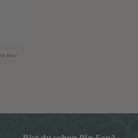
ld Blau
Bist du schon Pip-Fan?