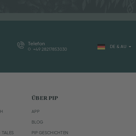
Telefon
DE & AU
+49 28217853030
ÜBER PIP
CH
APP
BLOG
 TALES
PIP GESCHICHTEN