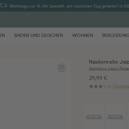
Werktags vor 14 Uhr bestellt, am nächsten Tag geliefert in D
EN
BADEN UND DUSCHEN
WOHNEN
BEKLEIDUN
Nackenrolle Jai
Sammlung Jaipur Flowe
29,95 €
1 Rezens