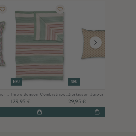
NEU
NEU
NEU
Zierkissen Indian Summer Rosa
Throw Bonsoir Combistripe Grün
Zierkissen Jaipur Flower Grün
ab
129,95 €
29,95 €
8
135