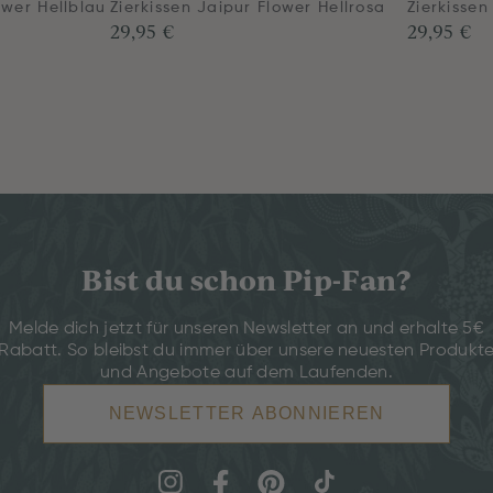
ower Hellblau
Zierkissen Jaipur Flower Hellrosa
Zierkissen
29,95 €
29,95 €
Bist du schon Pip-Fan?
Melde dich jetzt für unseren Newsletter an und erhalte 5€
Rabatt. So bleibst du immer über unsere neuesten Produkt
und Angebote auf dem Laufenden.
NEWSLETTER ABONNIEREN