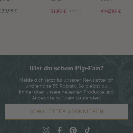
Rosa
Sand
Blau
129,95 €
51,95 €
ab
47,95 €
129,95 €
Bist du schon Pip-Fan?
Melde dich jetzt für unseren Newsletter an
und erhalte 5€ Rabatt. So bleibst du
immer über unsere neuesten Produkte und
Angebote auf dem Laufenden.
NEWSLETTER ABONNIEREN