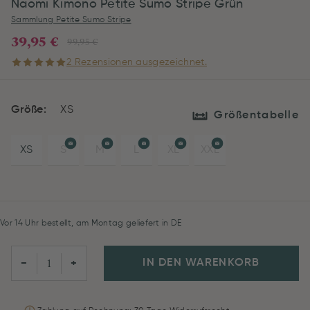
Naomi Kimono Petite Sumo Stripe Grün
Sammlung Petite Sumo Stripe
39,95 €
99,95 €
2 Rezensionen ausgezeichnet.
Größe:
XS
Größentabelle
XS
S
M
L
XL
XXL
Vor 14 Uhr bestellt, am Montag geliefert in DE
IN DEN WARENKORB
−
+