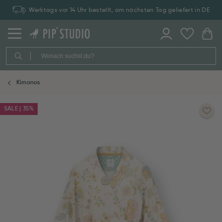
Werktags vor 14 Uhr bestellt, am nächsten Tag geliefert in DE
Kimonos
SALE | 35%