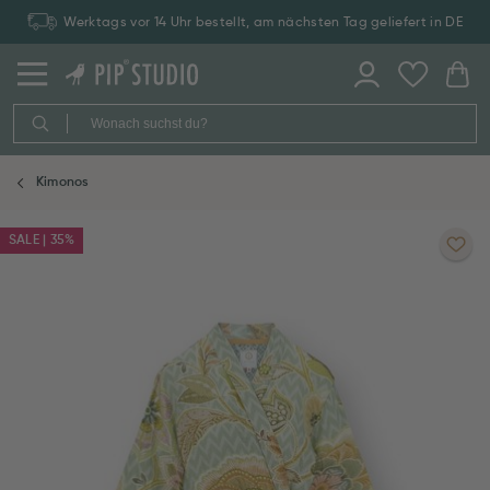
Werktags vor 14 Uhr bestellt, am nächsten Tag geliefert in DE
Kimonos
SALE | 35%