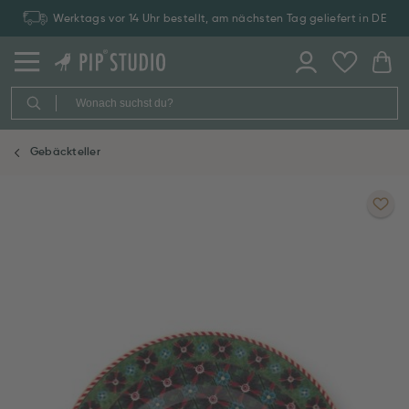
Werktags vor 14 Uhr bestellt, am nächsten Tag geliefert in DE
Gebäckteller