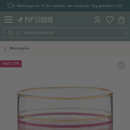
Werktags vor 14 Uhr bestellt, am nächsten Tag geliefert in DE
Wasserglas
SALE | 37%