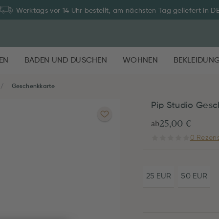
Werktags vor 14 Uhr bestellt, am nächsten Tag geliefert in D
EN
BADEN UND DUSCHEN
WOHNEN
BEKLEIDUN
Geschenkkarte
Pip Studio Gesc
25,00 €
ab
0 Rezens
25 EUR
50 EUR