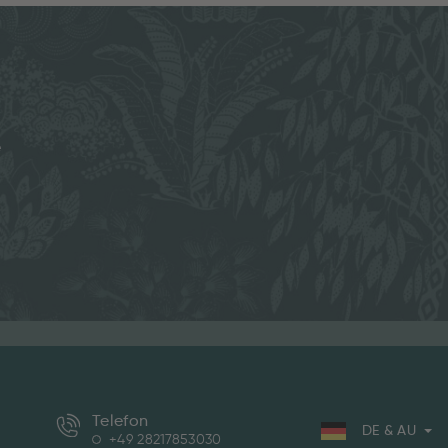
e
Telefon
DE & AU
+49 28217853030