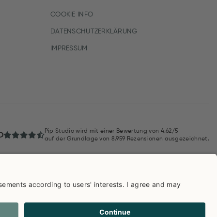
COOKIE INFO
DATENSCHUTZERKLÄRUNG
IMPRESSUM
Pip Studio wird mit einer Bewertung von
4.62/5
auf der Grundlage von
8.959
Rezensionen ausgezeichnet.
AGB