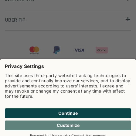
ÜBER PIP
Pip Studio wird mit einer Bewertung von
4.62/5
auf der Grundlage von
8.959
Rezensionen ausgezeichnet.
Cookie info
Datenschutzerklarüng
Impressum
Versandkosten
AGB