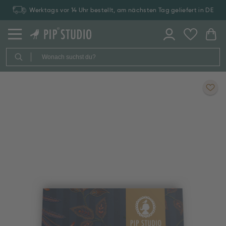
Werktags vor 14 Uhr bestellt, am nächsten Tag geliefert in DE