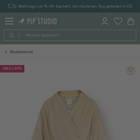
Werktags vor 14 Uhr bestellt, am nächsten Tag geliefert in DE
Bademäntel
SALE | 60%