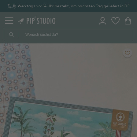
Werktags vor 14 Uhr bestellt, am nächsten Tag geliefert in DE