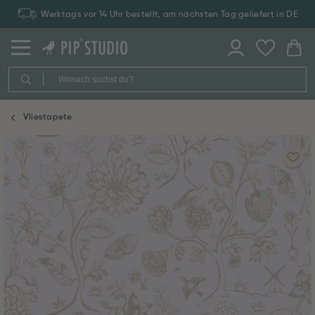
Werktags vor 14 Uhr bestellt, am nächsten Tag geliefert in DE
Vliestapete