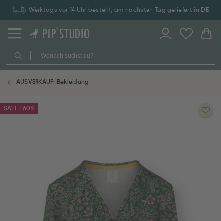
Werktags vor 14 Uhr bestellt, am nächsten Tag geliefert in DE
AUSVERKAUF: Bekleidung
SALE | 60%