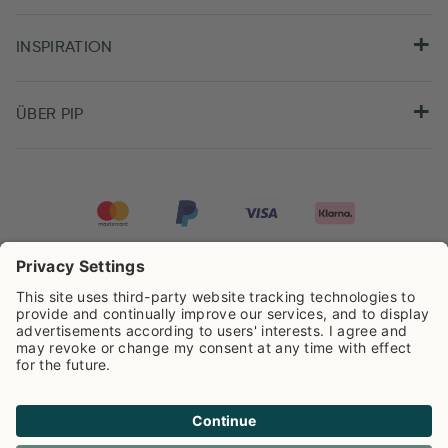
INSPIRATION
ÜBER PIP
Pip Studio wird mit einer Bewertung von
4.62/5
auf der Grundlage von
8.960
Rezensionen ausgezeichnet.