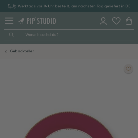
Werktags vor 14 Uhr bestellt, am nächsten Tag geliefert in DE
Gebäckteller