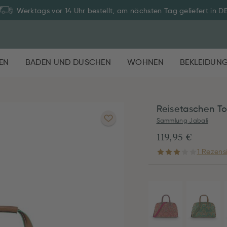
Werktags vor 14 Uhr bestellt, am nächsten Tag geliefert in D
EN
BADEN UND DUSCHEN
WOHNEN
BEKLEIDUN
Reisetaschen To
Sammlung Jabali
119,95 €
1 Rezens