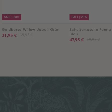
SALE | 20%
SALE | 20%
Geldbörse Willow Jabali Grün
Schultertasche Fenna 
31,95 €
39,95 €
Blau
47,95 €
59,95 €