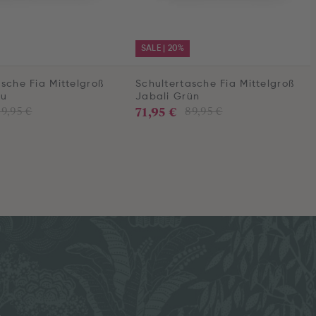
SALE | 20%
sche Fia Mittelgroß
Schultertasche Fia Mittelgroß
au
Jabali Grün
71,95 €
9,95 €
89,95 €