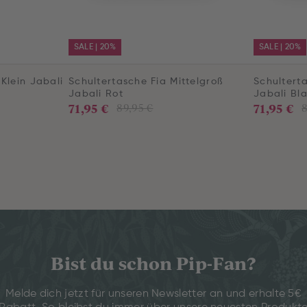
SALE | 20%
SALE | 20%
Klein Jabali
Schultertasche Fia Mittelgroß
Schulterta
Jabali Rot
Jabali Bl
71,95 €
71,95 €
89,95 €
8
Bist du schon Pip-Fan?
Melde dich jetzt für unseren Newsletter an und erhalte 5€