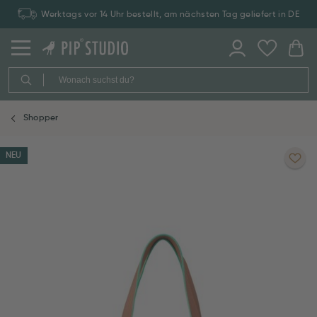
Werktags vor 14 Uhr bestellt, am nächsten Tag geliefert in DE
Shopper
NEU