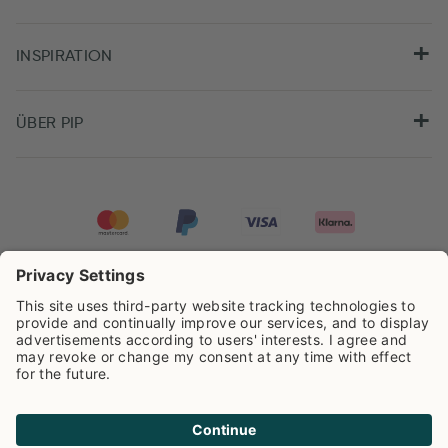
INSPIRATION
ÜBER PIP
Pip Studio wird mit einer Bewertung von
4.61/5
auf der Grundlage von
8.955
Rezensionen ausgezeichnet.