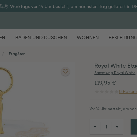
Werktags vor 14 Uhr bestellt, am nächsten Tag geliefert in D
EN
BADEN UND DUSCHEN
WOHNEN
BEKLEIDUN
Etagèren
Royal White Et
Sammlung Royal White
119,95 €
0 Rezens
Vor 14 Uhr bestellt, am näc
−
+