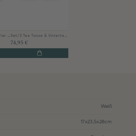
Royal White Gebäckteller 17 cm
Set/2 Tee Tasse & Untertasse Royal White 250ml
74,95 €
Weiß
17x23,5x28cm