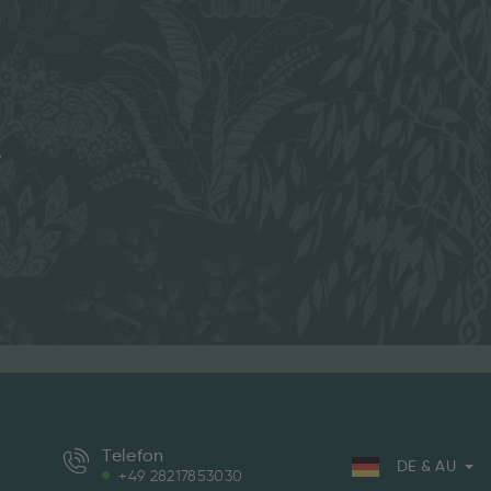
e
Telefon
DE & AU
+49 28217853030