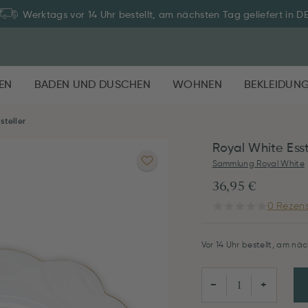
Werktags vor 14 Uhr bestellt, am nächsten Tag geliefert in D
EN
BADEN UND DUSCHEN
WOHNEN
BEKLEIDUN
steller
Royal White Ess
Sammlung Royal White
36,95 €
0 Rezens
Vor 14 Uhr bestellt, am näc
−
+