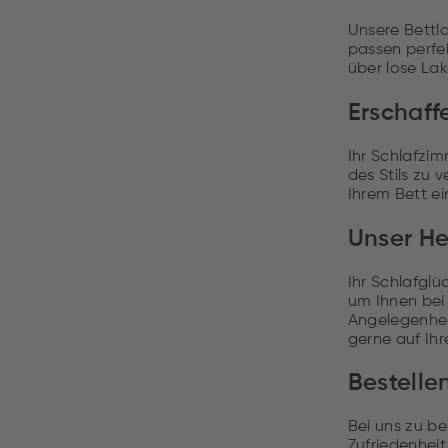
Unsere Bettl
passen perfe
über lose La
Erschaff
Ihr Schlafzim
des Stils zu
Ihrem Bett e
Unser He
Ihr Schlafglü
um Ihnen bei 
Angelegenheit
gerne auf Ihr
Bestelle
Bei uns zu be
Zufriedenheit