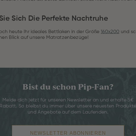
ie Sich Die Perfekte Nachtruhe
och heute Ihr ideales Bettlaken in der Größe
160x200
und sch
inen Blick auf unsere Matratzenbezüge!
Bist du schon Pip-Fan?
Melde dich jetzt für unseren Newsletter an und erhalte 5€
Rabatt. So bleibst du immer über unsere neuesten Produkt
und Angebote auf dem Laufenden.
NEWSLETTER ABONNIEREN