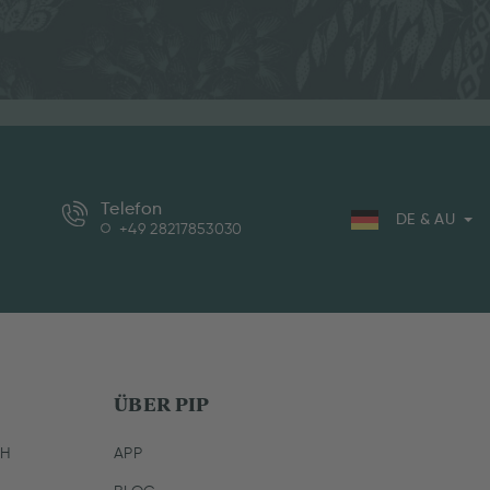
Telefon
DE & AU
+49 28217853030
ÜBER PIP
CH
APP