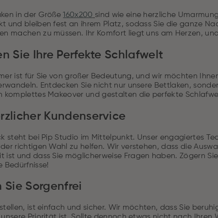
aken in der Größe
160x200
sind wie eine herzliche Umarmung
kt und bleiben fest an ihrem Platz, sodass Sie die ganze N
ken machen zu müssen. Ihr Komfort liegt uns am Herzen, un
en Sie Ihre Perfekte Schlafwelt
mer ist für Sie von großer Bedeutung, und wir möchten Ihne
 verwandeln. Entdecken Sie nicht nur unsere Bettlaken, son
in komplettes Makeover und gestalten die perfekte Schlafwel
rzlicher Kundenservice
ck steht bei Pip Studio im Mittelpunkt. Unser engagiertes T
der richtigen Wahl zu helfen. Wir verstehen, dass die Auswa
 ist und dass Sie möglicherweise Fragen haben. Zögern Sie n
e Bedürfnisse!
n Sie Sorgenfrei
stellen, ist einfach und sicher. Wir möchten, dass Sie beruh
 unsere Priorität ist. Sollte dennoch etwas nicht nach Ihre