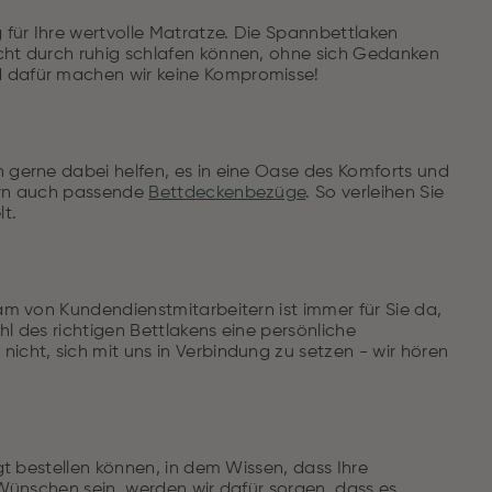
 für Ihre wertvolle Matratze. Die Spannbettlaken
acht durch ruhig schlafen können, ohne sich Gedanken
d dafür machen wir keine Kompromisse!
n gerne dabei helfen, es in eine Oase des Komforts und
dern auch passende
Bettdeckenbezüge
. So verleihen Sie
t.
eam von Kundendienstmitarbeitern ist immer für Sie da,
hl des richtigen Bettlakens eine persönliche
icht, sich mit uns in Verbindung zu setzen - wir hören
igt bestellen können, in dem Wissen, dass Ihre
n Wünschen sein, werden wir dafür sorgen, dass es