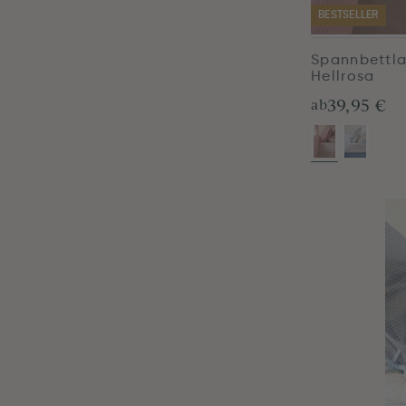
BESTSELLER
Spannbettla
Hellrosa
39,95 €
ab