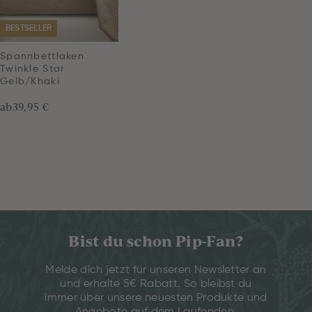
BESTSELLER
Spannbettlaken
Twinkle Star
Gelb/Khaki
ab
39,95 €
Bist du schon Pip-Fan?
Melde dich jetzt für unseren Newsletter an
und erhalte 5€ Rabatt. So bleibst du
immer über unsere neuesten Produkte und
Angebote auf dem Laufenden.