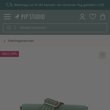
Werktags vor 14 Uhr bestellt, am nächsten Tag geliefert in DE
Umhängetaschen
SALE | 20%