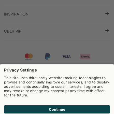
INSPIRATION
ÜBER PIP
Pip Studio wird mit einer Bewertung von
4.62/5
auf der Grundlage von
8.959
Rezensionen ausgezeichnet.