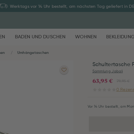
Werktags vor 14 Uhr bestellt, am nächsten Tag geliefert in D
EN
BADEN UND DUSCHEN
WOHNEN
BEKLEIDUN
hen
Umhängetaschen
Schultertasche 
Sammlung Jabali
63,95 €
79,95 €
0 Rezens
Vor 14 Uhr bestellt, am Mon