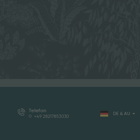
e
Telefon
DE & AU
+49 28217853030