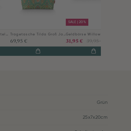
SALE | 20%
Schultertasche Fia Mittelgroß Jabali Grün
Tragetasche Tilda Groß Jabali Grün
Geldbörse Willow Jabali Grün
31,95 €
69,95 €
39,95 €
Grün
25x7x20cm