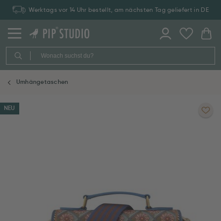
Werktags vor 14 Uhr bestellt, am nächsten Tag geliefert in DE
Umhängetaschen
NEU