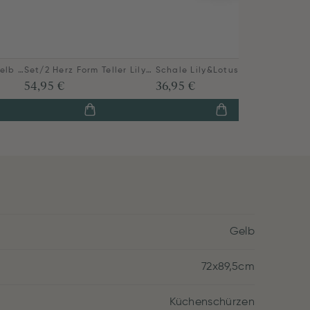
Petit Four Lily&Lotus Gelb 12cm
Set/2 Herz Form Teller Lily&Lotus Gelb 21.5cm
Schale Lily&Lotus Gelb 18cm
54,95 €
36,95 €
Gelb
72x89,5cm
Küchenschürzen