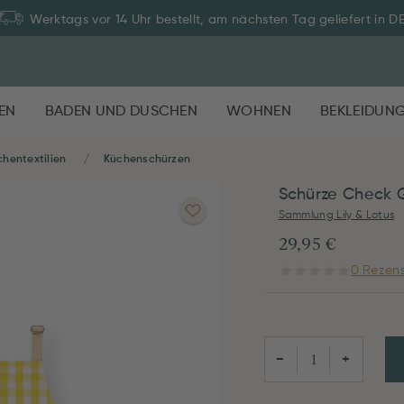
Werktags vor 14 Uhr bestellt, am nächsten Tag geliefert in D
EN
BADEN UND DUSCHEN
WOHNEN
BEKLEIDUN
chentextilien
Küchenschürzen
Schürze Check 
Sammlung Lily & Lotus
29,95 €
0 Rezens
−
+