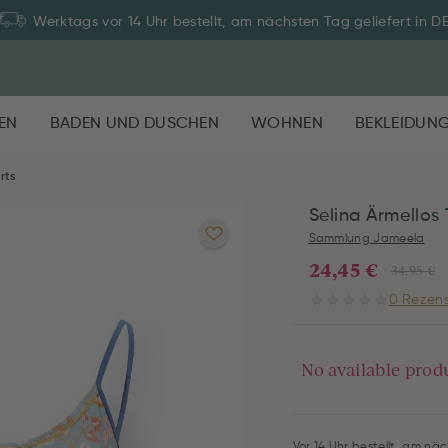
Werktags vor 14 Uhr bestellt, am nächsten Tag geliefert in D
EN
BADEN UND DUSCHEN
WOHNEN
BEKLEIDUN
rts
Selina Ärmellos
Sammlung Jameela
24,45 €
34,95 €
0 Rezens
No available prod
Vor 14 Uhr bestellt, am näc