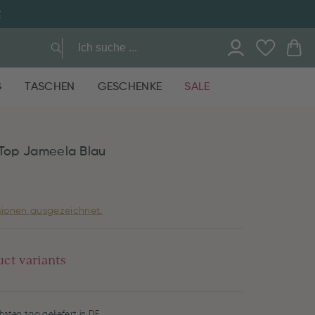
E
G
TASCHEN
GESCHENKE
SALE
 Top Jameela Blau
ionen ausgezeichnet.
uct variants
hsten tag geliefert in DE