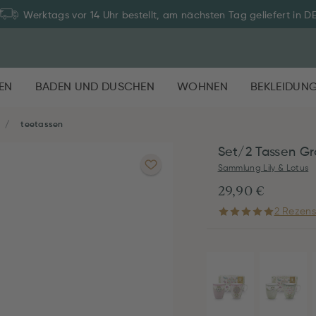
Werktags vor 14 Uhr bestellt, am nächsten Tag geliefert in D
EN
BADEN UND DUSCHEN
WOHNEN
BEKLEIDUN
teetassen
Set/2 Tassen Gro
Sammlung Lily & Lotus
29,90 €
2 Rezens