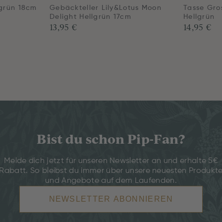
lgrün 18cm
Gebäckteller Lily&Lotus Moon
Tasse Gros
Delight Hellgrün 17cm
Hellgrün
13,95 €
14,95 €
Bist du schon Pip-Fan?
Melde dich jetzt für unseren Newsletter an und erhalte 5€
Rabatt. So bleibst du immer über unsere neuesten Produkt
und Angebote auf dem Laufenden.
NEWSLETTER ABONNIEREN