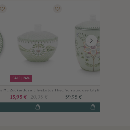
SALE | 24%
Gebäckteller Lily&Lotus Moon Delight Hellgrün 17cm
Zuckerdose Lily&Lotus Fliesen Hellgrün
Vorratsdose Lily&Lotus Hellgrün
15,95 €
20,95 €
59,95 €