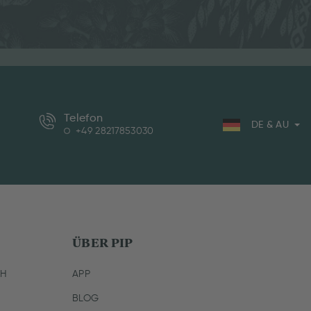
Telefon
DE & AU
+49 28217853030
ÜBER PIP
CH
APP
BLOG