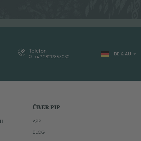
Telefon
DE & AU
+49 28217853030
ÜBER PIP
CH
APP
BLOG