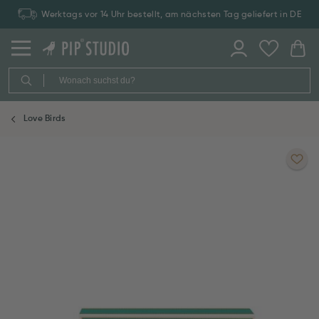
Werktags vor 14 Uhr bestellt, am nächsten Tag geliefert in DE
Love Birds