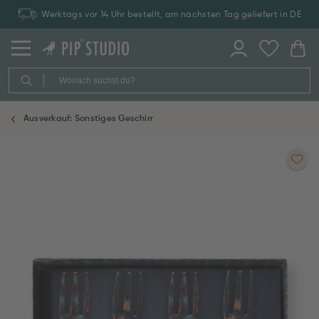
Werktags vor 14 Uhr bestellt, am nächsten Tag geliefert in DE
Ausverkauf: Sonstiges Geschirr