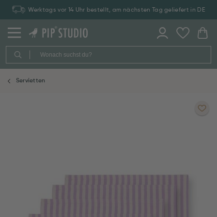
Werktags vor 14 Uhr bestellt, am nächsten Tag geliefert in DE
Servietten