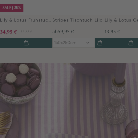
SALE | 35%
Lily & Lotus Frühstück Set/3 Lila
Stripes Tischtuch Lila
34,95 €
ab
59,95 €
13,95 €
53,85 €
160x250cm