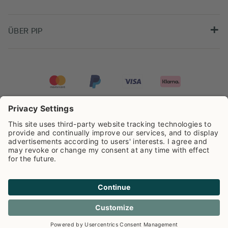
ÜBER PIP
Pip Studio wird mit einer Bewertung von
4.62/5
auf der Grundlage von
8.973
Rezensionen ausgezeichnet.
Cookie info
Datenschutzerklarüng
Impressum
Versandkosten
AGB