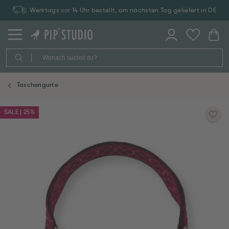
Werktags vor 14 Uhr bestellt, am nächsten Tag geliefert in DE
Taschengurte
SALE | 25%