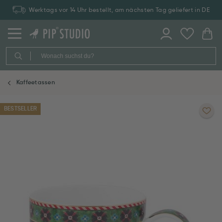
Werktags vor 14 Uhr bestellt, am nächsten Tag geliefert in DE
Kaffeetassen
BESTSELLER