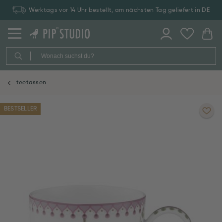
Werktags vor 14 Uhr bestellt, am nächsten Tag geliefert in DE
teetassen
BESTSELLER