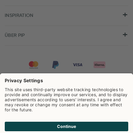
INSPIRATION
ÜBER PIP
Pip Studio wird mit einer Bewertung von
4.62/5
auf der Grundlage von
8.960
Rezensionen ausgezeichnet.