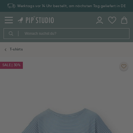
Werktags vor 14 Uhr bestellt, am nächsten Tag geliefert in DE
T-shirts
SALE | 30%