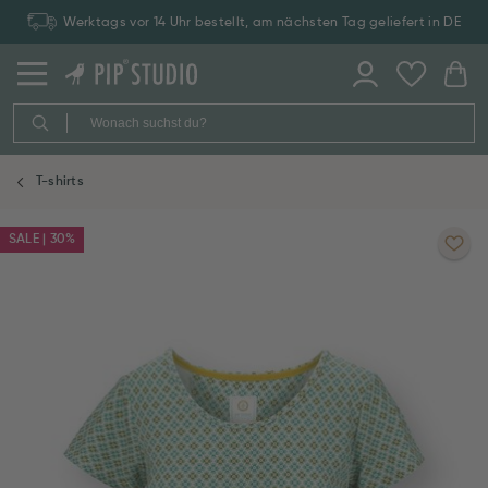
Werktags vor 14 Uhr bestellt, am nächsten Tag geliefert in DE
T-shirts
SALE | 30%