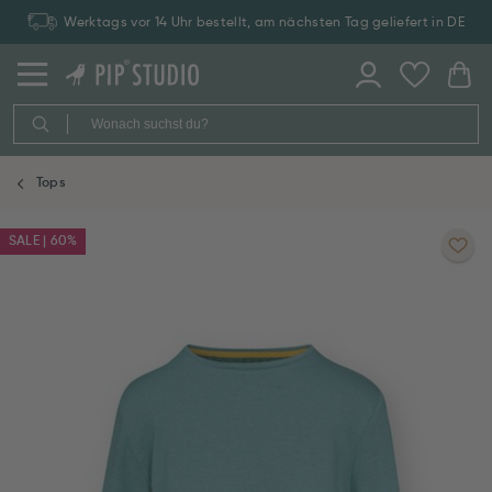
Werktags vor 14 Uhr bestellt, am nächsten Tag geliefert in DE
Tops
SALE | 60%