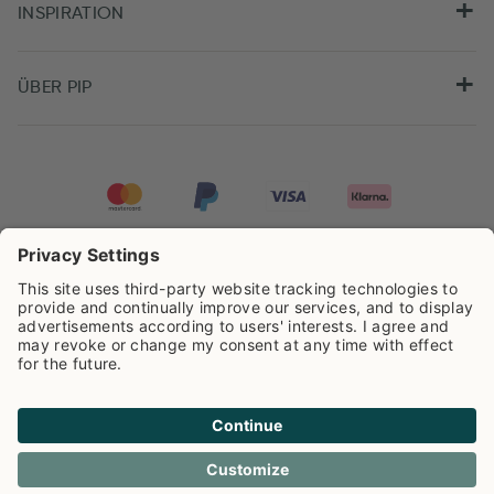
INSPIRATION
ÜBER PIP
Pip Studio wird mit einer Bewertung von
4.62/5
auf der Grundlage von
8.959
Rezensionen ausgezeichnet.
Cookie info
Datenschutzerklarüng
Impressum
Versandkosten
AGB