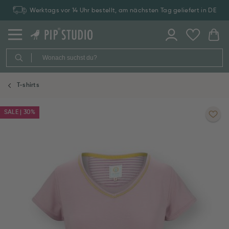
Werktags vor 14 Uhr bestellt, am nächsten Tag geliefert in DE
T-shirts
SALE | 30%