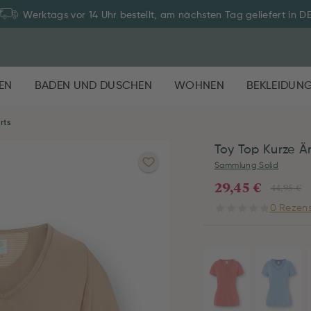
Werktags vor 14 Uhr bestellt, am nächsten Tag geliefert in D
EN
BADEN UND DUSCHEN
WOHNEN
BEKLEIDUN
rts
Toy Top Kurze Ä
Sammlung Solid
29,45 €
44,95 €
0 Rezens