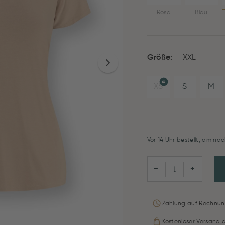
Rosa
Blau
Größe:
XXL
XS
S
M
Vor 14 Uhr bestellt, am näc
−
+
Zahlung auf Rechnun
Kostenloser Versand 