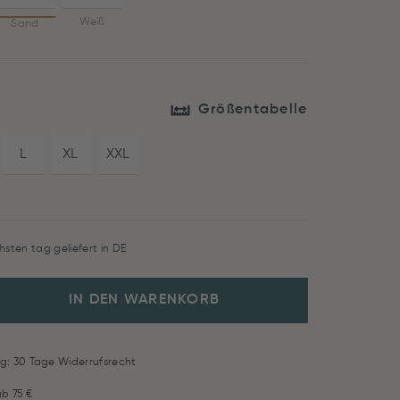
Weiß
Sand
Größentabelle
L
XL
XXL
hsten tag geliefert in DE
IN DEN WARENKORB
g: 30 Tage Widerrufsrecht
ab 75 €