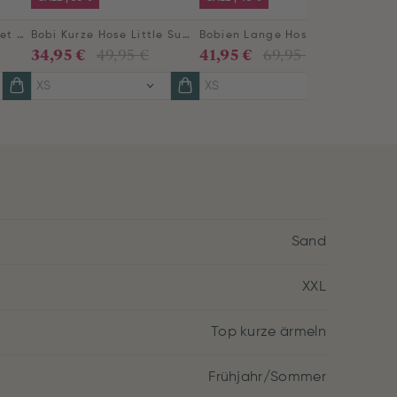
Britta Lange Hose Velvet Beige
Bobi Kurze Hose Little Sumo Stripe Sand
Bobien Lange Hose Kairi Bloom Blau
34,95 €
41,95 €
49,95 €
69,95 €
XS
XS
Sand
XXL
Top kurze ärmeln
Frühjahr/Sommer