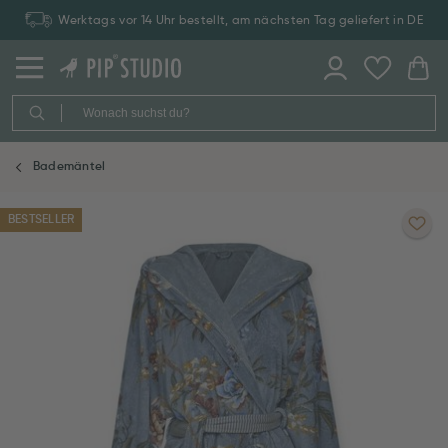
Werktags vor 14 Uhr bestellt, am nächsten Tag geliefert in DE
Bademäntel
BESTSELLER