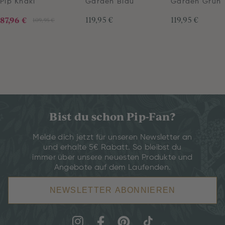
Pip Khaki
Garden Blau
Garden Grün
87,96 €
119,95 €
119,95 €
109,95 €
Bist du schon Pip-Fan?
Melde dich jetzt für unseren Newsletter an
und erhalte 5€ Rabatt. So bleibst du
immer über unsere neuesten Produkte und
Angebote auf dem Laufenden.
NEWSLETTER ABONNIEREN