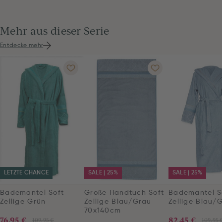
Mehr aus dieser Serie
Entdecke mehr
LETZTE CHANCE
SALE | 25%
SALE | 25%
Bademantel Soft
Große Handtuch Soft
Bademantel S
Zellige Grün
Zellige Blau/Grau
Zellige Blau/
70x140cm
76,95 €
82,45 €
109,95 €
109,95 