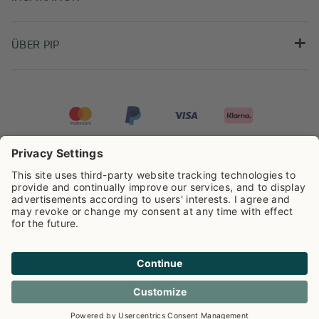
ÜBER PIP
Pip Studio wird mit einer Bewertung von
4.62/5
auf der Grundlage von
8.966
Rezensionen ausgezeichnet.
Cookie info
Datenschutzerklarüng
Impressum
Versandkosten
AGB